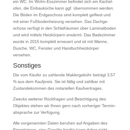
ein WC. Im Wohn-Ess­zim­mer befin­det sich ein Kachel­
ofen, die Ein­bau­kü­che kann ggf. über­nom­men wer­den.
Die Böden im Erd­ge­schoss sind kom­plett gefliest und
mit einer Fuß­bo­den­hei­zung ver­se­hen. Das Dach­ge­
schoss ver­fügt in den Schlaf­räu­men über Lami­nat­bo­den
und wird mit­tels Heiz­kör­pern erwärmt. Das Bade­zim­mer
wur­de in 2015 kom­plett erneu­ert und ist mit Wan­ne,
Dusche, WC, Fens­ter und Hand­tuch­heiz­kör­per
versehen.
Sons­ti­ges
Die vom Käu­fer zu zah­len­de Mak­ler­ge­bühr beträgt 3,57
% aus dem Kauf­preis. Sie ist fäl­lig und zahl­bar mit
Zustan­de­kom­men des nota­ri­el­len Kaufvertrages.
Zwecks wei­te­rer Rück­fra­gen und Besich­ti­gung des
Objek­tes ste­hen wir Ihnen gern nach vor­he­ri­ger Ter­min­
ab­spra­che zur Verfügung.
Alle vor­ge­nann­ten Daten beru­hen auf Anga­ben des
Eigen­tü­mers, eine Gewähr hier­für kann daher nicht