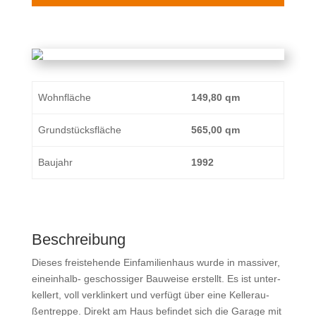
Wohn­flä­che
149,80 qm
Grund­stücks­flä­che
565,00 qm
Bau­jahr
1992
Beschrei­bung
Die­ses frei­ste­hen­de Ein­fa­mi­li­en­haus wur­de in mas­si­ver,
ein­ein­halb- geschos­si­ger Bau­wei­se erstellt. Es ist unter­
kel­lert, voll ver­klin­kert und ver­fügt über eine Kel­ler­au­
ßen­trep­pe. Direkt am Haus befin­det sich die Gara­ge mit