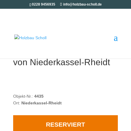
0228 9456935
info@holzbau-scholl.de
Top gepfleg­tes Ein­fa­mi­li­
en­haus in guter Wohn­la­ge
von Niederkassel-Rheidt
Objekt-Nr.:
4435
Ort:
Nie­der­kas­sel-Rheidt
RESERVIERT