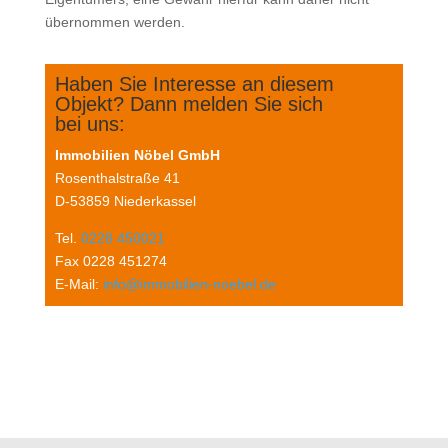
über­nom­men werden.
Haben Sie Inter­es­se an die­sem
Objekt? Dann mel­den Sie sich
bei uns:
Immo­bi­li­en Nöbel GmbH
Rosenthal­stra­ße 41
D‑53859 Niederkassel
Tel.
0228 450021
Fax 0228 451274
E‑Mail:
info@immobilien-noebel.de