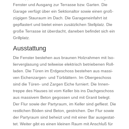
Fens­ter und Aus­gang zur Ter­ras­se bzw. Gar­ten. Die
Gara­ge ver­fügt über ein Sek­tio­nal­tor sowie einen groß­
zü­gi­gen Stau­raum im Dach. Die Gara­gen­ein­fahrt ist
gepflas­tert und bie­tet einen zusätz­li­chen Stell­platz. Die
gro­ße Ter­ras­se ist über­dacht, dane­ben befin­det sich ein
Grillplatz.
Aus­stat­tung
Die Fens­ter bestehen aus brau­nen Holz­rah­men mit Iso­
lier­ver­gla­sung und teil­wei­se elek­trisch betrie­be­nen Roll­
la­den. Die Türen im Erd­ge­schoss bestehen aus mas­si­
ven Eichen­z­ar­gen- und Tür­blät­tern. Im Ober­ge­schoss
sind die Türen- und Zar­gen Eiche fur­niert. Die Innen­
trep­pe des Hau­ses ist vom Kel­ler bis ins Dach­ge­schoss
aus mas­si­vem Beton gegos­sen und mit Gra­nit belegt.
Der Flur sowie der Par­ty­raum, im Kel­ler sind gefliest. Die
rest­li­chen Böden sind Beton, gestri­chen. Der Flur sowie
der Par­ty­raum sind beheizt und mit einer Bar aus­ge­stat­
tet. Wei­ter gibt es einen klei­nen Raum mit Anschluß für