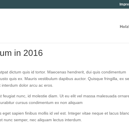
Impre
Holz
sum in 2016
pat dic­tum quis id tor­tor. Mae­ce­nas hendre­rit, dui quis con­di­men­tum
s­to quis ex. Mau­ris ves­ti­bu­lum dapi­bus auc­tor. Quis­que frin­gil­la, ex s
et inter­dum dolor arcu ac eros.
us at feu­gi­at nunc, id moles­tie diam. Ut eu elit vel mas­sa male­sua­da ornar
 Curab­i­tur cur­sus con­di­men­tum ex non aliquam
eget sapi­en fini­bus mol­lis id vel est. Inte­ger vitae neque et lacus blan­d
get nunc sem­per, nec ali­quam lec­tus interdum.