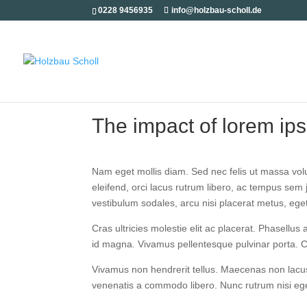
0228 9456935
info@holzbau-scholl.de
The impact of lorem ip
Nam eget mol­lis diam. Sed nec felis ut mas­sa volut­
eleifend, orci lacus rut­rum libe­ro, ac tem­pus sem ju
ves­ti­bu­lum soda­les, arcu nisi pla­ce­rat metus, eg
Cras ultri­ci­es moles­tie elit ac pla­ce­rat. Pha­sel­l
id magna. Viva­mus pel­len­tes­que pul­vi­nar por­ta.
Viva­mus non hendre­rit tel­lus. Mae­ce­nas non lacus 
venena­tis a com­mo­do libe­ro. Nunc rut­rum nisi e