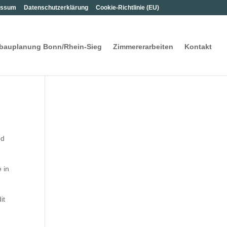
s­sum
Daten­schutz­er­klä­rung
Coo­kie-Rich­t­­li­­nie (EU)
­bau­pla­nung Bon­n/Rhein-Sieg
Zim­me­rer­ar­bei­ten
Kon­takt
ed
e in
it