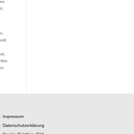
ces
it.
um
elit
a
uat,
 libe­
es.
Impres­sum
Daten­schutz­er­klä­rung