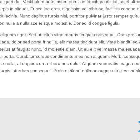
li­quet dui. Ves­ti­bu­lum ante ipsum pri­mis in fau­ci­bus orci luc­tus et ultri­
r­pis in ali­quet. Fus­ce leo eros, dig­nis­sim vel nibh ac, faci­li­sis con­gue el
t laci­n­ia. Nunc dapi­bus tur­pis nisl, port­ti­tor pul­vi­nar jus­to sem­per quis.
 non nulla a nulla sce­le­ris­que moles­tie. Donec id con­gue ligula.
ali­quam eget. Sed ut tel­lus vitae mau­ris feu­gi­at con­se­quat. Cras pre­ti­
a, dolor sed por­ta frin­gil­la, elit mas­sa tin­cidunt elit, vitae blan­dit leo v
ha­sel­lus at feu­gi­at nunc, id moles­tie diam. Ut eu elit vel mas­sa male­sua­d
r por­ta. Curab­i­tur cur­sus con­di­men­tum ex non ali­quam. Mor­bi con­se­q
­tie nulla, at dapi­bus urna libe­ro nec dolor. Ali­quam venena­tis magna eu
ur­pis inter­dum con­se­quat. Pro­in eleifend nulla ac augue ultri­ci­es sodal