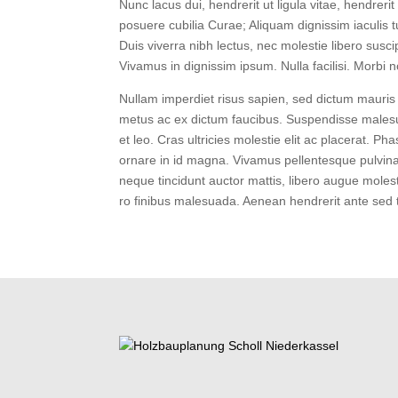
Nunc lacus dui, hendre­rit ut ligu­la vitae, hendre­rit a
posue­re cubi­lia Curae; Ali­quam dig­nis­sim iacu­lis tu
Duis viver­ra nibh lec­tus, nec moles­tie libe­ro sus­ci­pi
Viva­mus in dig­nis­sim ipsum. Nulla faci­li­si. Mor­bi
Null­am imper­diet risus sapi­en, sed dic­tum mau­ris 
metus ac ex dic­tum fau­ci­bus. Sus­pen­dis­se male­sua­d
et leo. Cras ultri­ci­es moles­tie elit ac pla­ce­rat. P
ornare in id magna. Viva­mus pel­len­tes­que pul­vi­na
neque tin­cidunt auc­tor mat­tis, libe­ro augue moles
ro fini­bus male­sua­da. Aene­an hendre­rit ante sed t